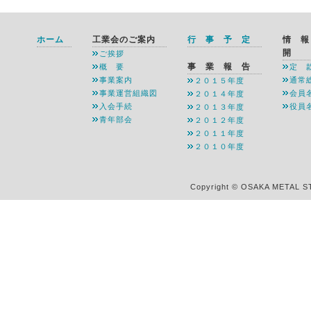
ホーム
工業会のご案内
行 事 予 定
情 
開
ご挨拶
事 業 報 告
概 要
定 
事業案内
通常
２０１５年度
事業運営組織図
会員
２０１４年度
入会手続
役員
２０１３年度
青年部会
２０１２年度
２０１１年度
２０１０年度
Copyright © OSAKA METAL S