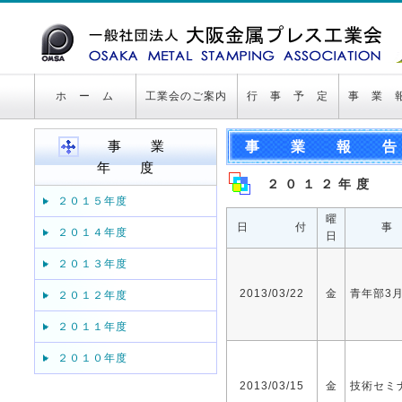
ホ ー ム
工業会のご案内
行 事 予 定
事 業 
事 業
事 業 報 告
年 度
２ ０ １ ２ 年 度
２０１５年度
曜
日 付
事
２０１４年度
日
２０１３年度
2013/03/22
金
青年部3
２０１２年度
２０１１年度
２０１０年度
2013/03/15
金
技術セミ